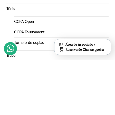
Tênis
CCPA Open
CCPA Tournament
Torneio de duplas
Área de Associado /
Reserva de Churrasqueira
Truco
Truco Mensal
Truco Semestral
Vôlei
Inapós